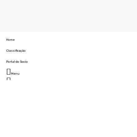
Home
Classificação
Portal do Socio
Menu
Fechar
Home
Clube
História
Marcha
Sede