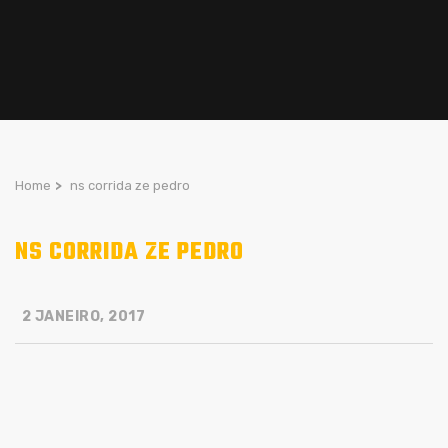
Home
>
ns corrida ze pedro
NS CORRIDA ZE PEDRO
2 JANEIRO, 2017