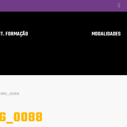
UT. FORMAÇÃO
MODALIDADES
IMG_0088
G_0088