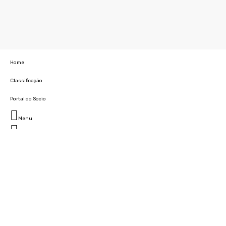
Home
Classificação
Portal do Socio
Menu
Fechar
Home
Clube
História
Marcha
Sede