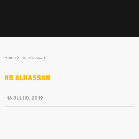
Home
>
ns alhassan
NS ALHASSAN
16 JULHO, 2019