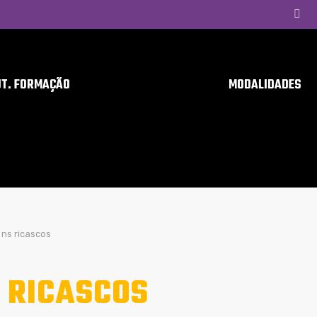
UT. FORMAÇÃO
MODALIDADES
ns ricascos
 RICASCOS