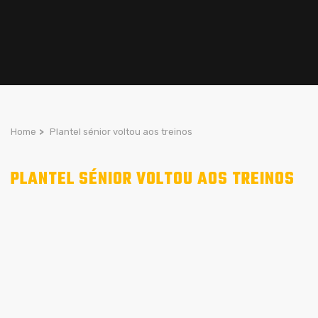
Home
>
Plantel sénior voltou aos treinos
PLANTEL SÉNIOR VOLTOU AOS TREINOS