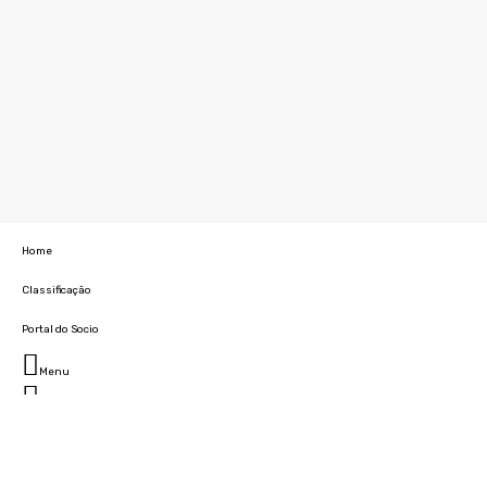
Home
Classificação
Portal do Socio
Menu
Fechar
Home
Clube