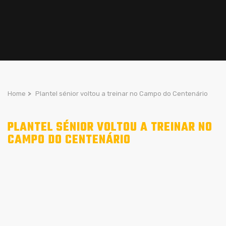
Home
>
Plantel sénior voltou a treinar no Campo do Centenário
PLANTEL SÉNIOR VOLTOU A TREINAR NO
CAMPO DO CENTENÁRIO