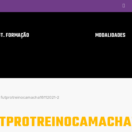
UT. FORMAÇÃO
MODALIDADES
futprotreinocamacha18112021-2
TPROTREINOCAMACHA1