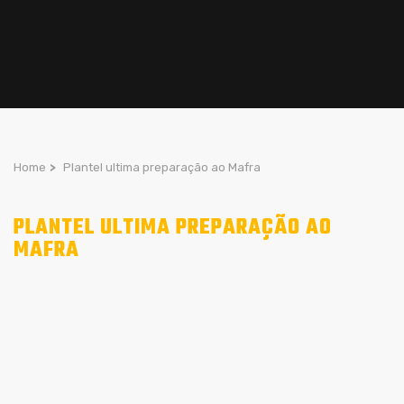
Home
>
Plantel ultima preparação ao Mafra
PLANTEL ULTIMA PREPARAÇÃO AO
MAFRA