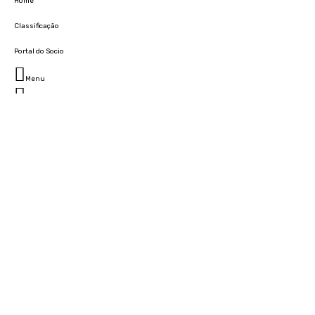
Home
Classificação
Portal do Socio
Menu
Fechar
Home
Clube
História
Marcha
Sede
Instalações
Cidade Desportiva
Estádio da Madeira
Cristiano Ronaldo Campus Futebol