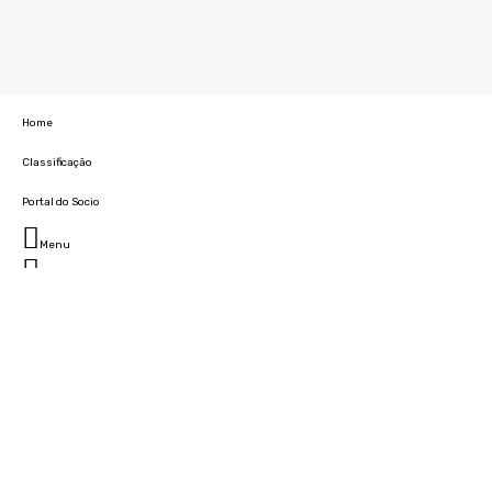
Home
Classificação
Portal do Socio
Menu
Fechar
Home
Clube
História
Marcha
Sede
Instalações