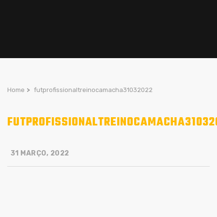
Home
>
futprofissionaltreinocamacha31032022
FUTPROFISSIONALTREINOCAMACHA31032
31 MARÇO, 2022