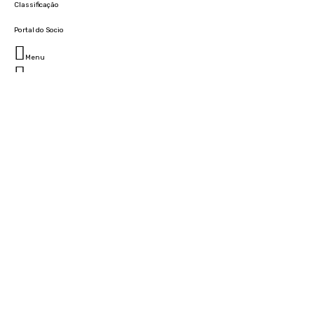
Classificação
Portal do Socio
Menu
Fechar
Home
Clube
História
Marcha
Sede
Instalações
Cidade Desportiva
Estádio da Madeira
Cristiano Ronaldo Campus Futebol
Museu