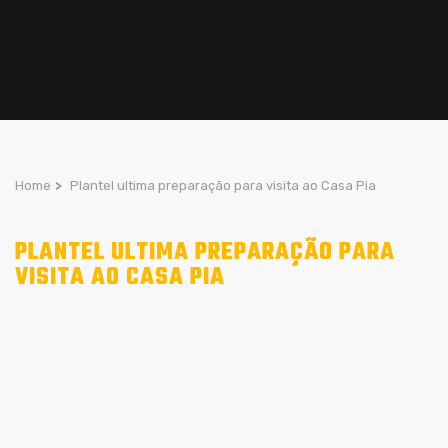
Home
>
Plantel ultima preparação para visita ao Casa Pia
PLANTEL ULTIMA PREPARAÇÃO PARA
VISITA AO CASA PIA