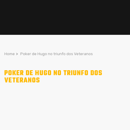
Home
>
Poker de Hugo no triunfo dos Veteranos
POKER DE HUGO NO TRIUNFO DOS
VETERANOS