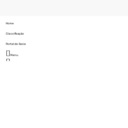
Home
Classificação
Portal do Socio
Menu
Fechar
Home
Clube
História
Marcha
Sede
Instalações
Cidade Desportiva