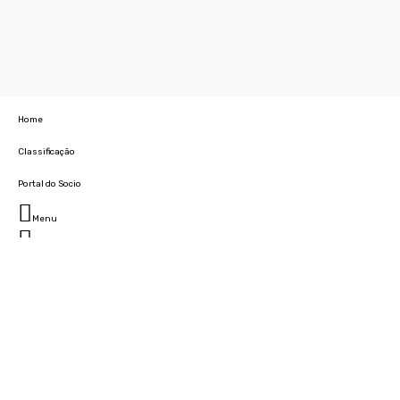
Home
Classificação
Portal do Socio
Menu
Fechar
Home
Clube
História
Marcha
Sede