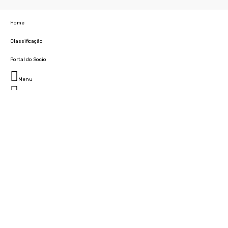
Home
Classificação
Portal do Socio
Menu
Fechar
Home
Clube
História
Marcha
Sede
Instalações
Cidade Desportiva
Estádio da Madeira