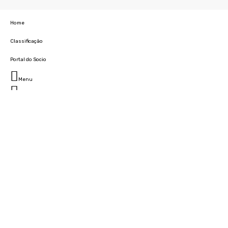
Home
Classificação
Portal do Socio
Menu
Fechar
Home
Clube
História
Marcha
Sede
Instalações
Cidade Desportiva
Estádio da Madeira