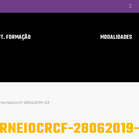
UT. FORMAÇÃO
MODALIDADES
torneiocrcf-28062019-03
RNEIOCRCF-28062019