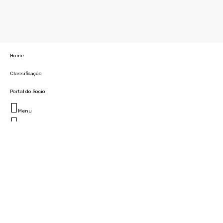
Home
Classificação
Portal do Socio
Menu
Fechar
Home
Clube
História
Marcha
Sede
Instalações