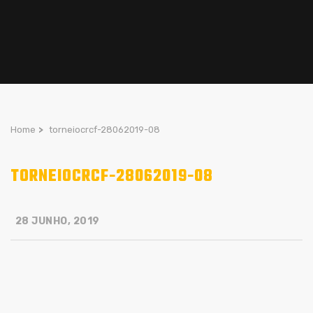
Home
>
torneiocrcf-28062019-08
TORNEIOCRCF-28062019-08
28 JUNHO, 2019