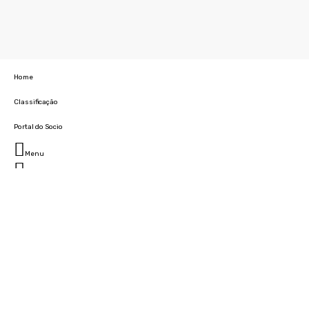
Home
Classificação
Portal do Socio
Menu
Fechar
Home
Clube
História
Marcha
Sede
Instalações