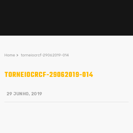
Home
>
torneiocrcf-29062019-014
TORNEIOCRCF-29062019-014
29 JUNHO, 2019