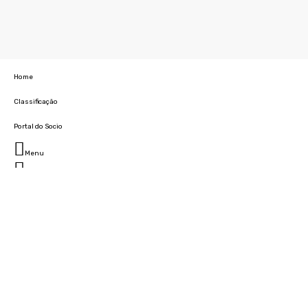
Home
Classificação
Portal do Socio
Menu
Fechar
Home
Clube
História
Marcha
Sede
Instalações