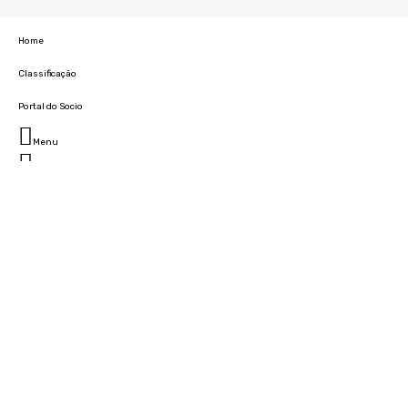
Home
Classificação
Portal do Socio
Menu
Fechar
Home
Clube
História
Marcha
Sede
Instalações
Cidade Desportiva
Estádio da Madeira