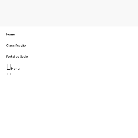
Home
Classificação
Portal do Socio
Menu
Fechar
Home
Clube
História
Marcha
Sede
Instalações