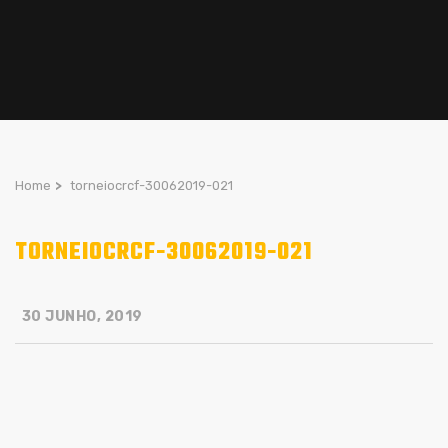
Home
>
torneiocrcf-30062019-021
TORNEIOCRCF-30062019-021
30 JUNHO, 2019