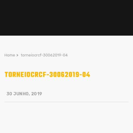
Home
>
torneiocrcf-30062019-04
TORNEIOCRCF-30062019-04
30 JUNHO, 2019