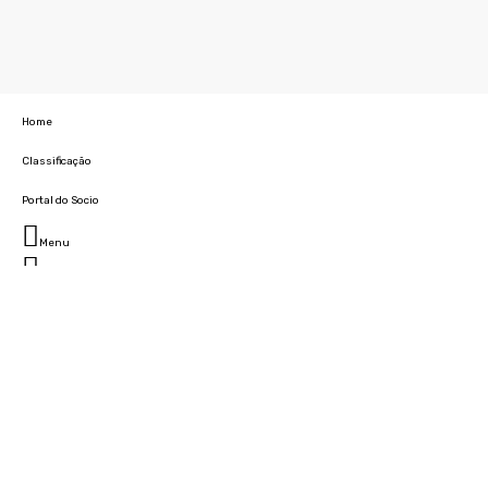
Home
Classificação
Portal do Socio
Menu
Fechar
Home
Clube
História
Marcha
Sede
Instalações