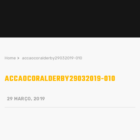
Home
>
accaocoralderby29032019-010
ACCAOCORALDERBY29032019-010
29 MARÇO, 2019