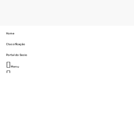
Home
Classificação
Portal do Socio
Menu
Fechar
Home
Clube
História
Marcha
Sede
Instalações