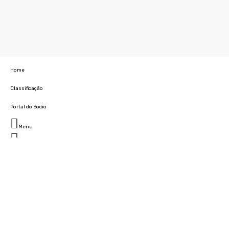
Home
Classificação
Portal do Socio
Menu
Fechar
Home
Clube
História
Marcha
Sede