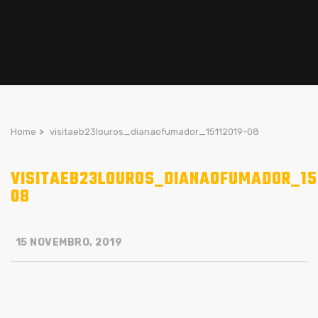
Home
>
visitaeb23louros_dianaofumador_15112019-08
VISITAEB23LOUROS_DIANAOFUMADOR_15
08
15 NOVEMBRO, 2019