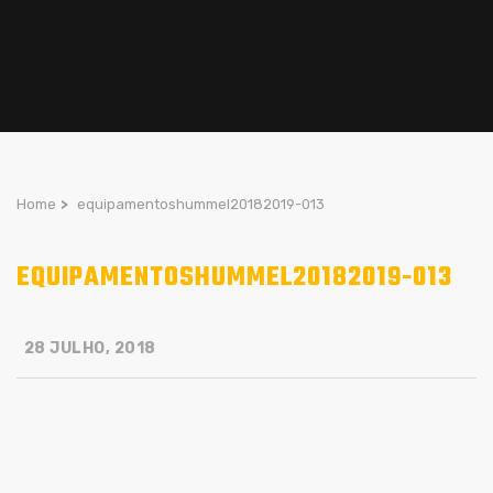
Home
>
equipamentoshummel20182019-013
EQUIPAMENTOSHUMMEL20182019-013
28 JULHO, 2018