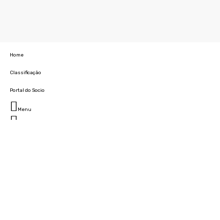
Home
Classificação
Portal do Socio
Menu
Fechar
Home
Clube
História
Marcha
Sede
Instalações