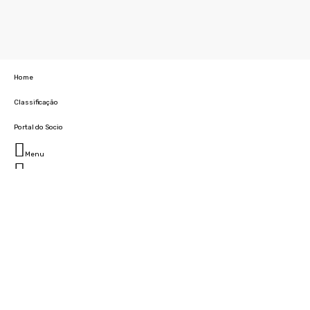
Home
Classificação
Portal do Socio
Menu
Fechar
Home
Clube
História
Marcha
Sede
Instalações