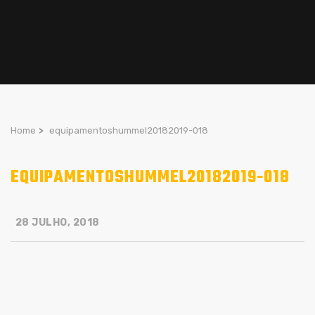
Home
>
equipamentoshummel20182019-018
EQUIPAMENTOSHUMMEL20182019-018
28 JULHO, 2018