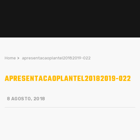
Home
>
apresentacaoplantel20182019-022
APRESENTACAOPLANTEL20182019-022
8 AGOSTO, 2018