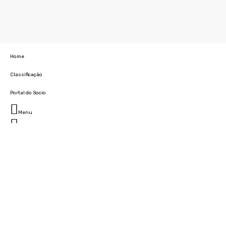
Home
Classificação
Portal do Socio
Menu
Fechar
Home
Clube
História
Marcha
Sede
Instalações