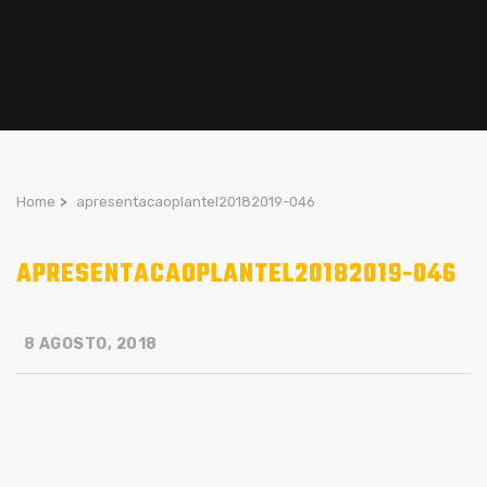
Home
>
apresentacaoplantel20182019-046
APRESENTACAOPLANTEL20182019-046
8 AGOSTO, 2018