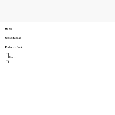
Home
Classificação
Portal do Socio
Menu
Fechar
Home
Clube
História
Marcha
Sede
Instalações