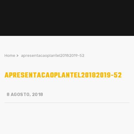
Home
>
apresentacaoplantel20182019-52
APRESENTACAOPLANTEL20182019-52
8 AGOSTO, 2018