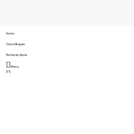
Home
Classificação
Portal do Socio
Menu
Fechar
Home
Clube
História
Marcha
Sede
Instalações