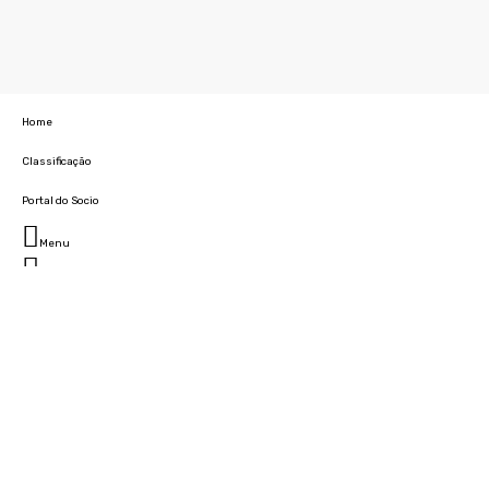
Home
Classificação
Portal do Socio
Menu
Fechar
Home
Clube
História
Marcha
Sede
Instalações