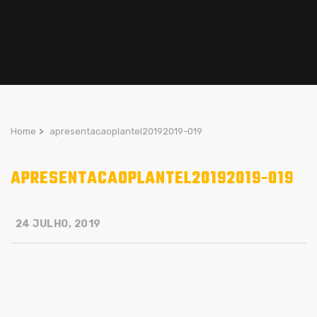
Home
>
apresentacaoplantel20192019-019
APRESENTACAOPLANTEL20192019-019
24 JULHO, 2019