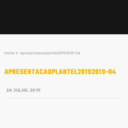
Home
>
apresentacaoplantel20192019-04
APRESENTACAOPLANTEL20192019-04
24 JULHO, 2019