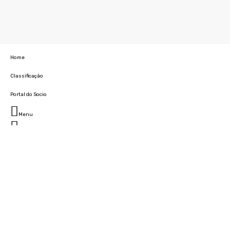
Home
Classificação
Portal do Socio
Menu
Fechar
Home
Clube
História
Marcha
Sede
Instalações