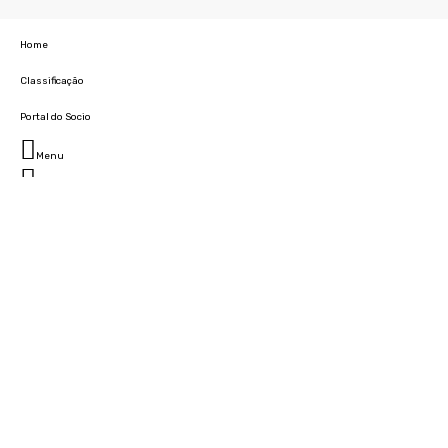
Home
Classificação
Portal do Socio
Menu
Fechar
Home
Clube
História
Marcha
Sede
Instalações
Cidade Desportiva
Estádio da Madeira