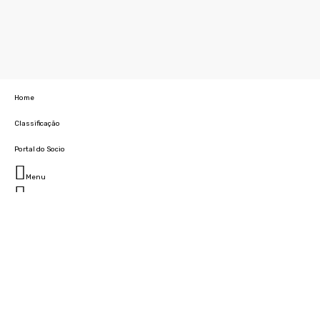
Home
Classificação
Portal do Socio
Menu
Fechar
Home
Clube
História
Marcha
Sede