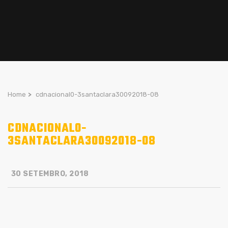
Home
>
cdnacional0-3santaclara30092018-08
CDNACIONAL0-
3SANTACLARA30092018-08
30 SETEMBRO, 2018