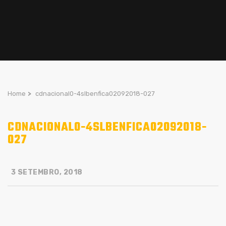
Home
>
cdnacional0-4slbenfica02092018-027
CDNACIONAL0-4SLBENFICA02092018-
027
3 SETEMBRO, 2018