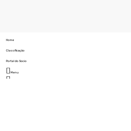
Home
Classificação
Portal do Socio
Menu
Fechar
Home
Clube
História
Marcha
Sede