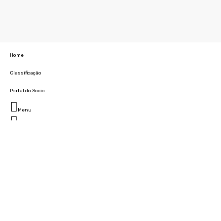
Home
Classificação
Portal do Socio
Menu
Fechar
Home
Clube
História
Marcha
Sede
Instalações