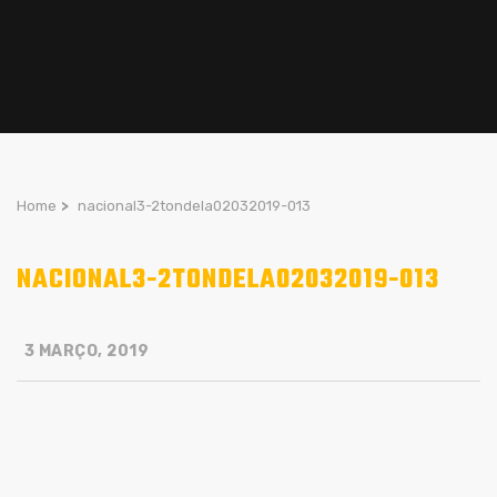
Home
>
nacional3-2tondela02032019-013
NACIONAL3-2TONDELA02032019-013
3 MARÇO, 2019