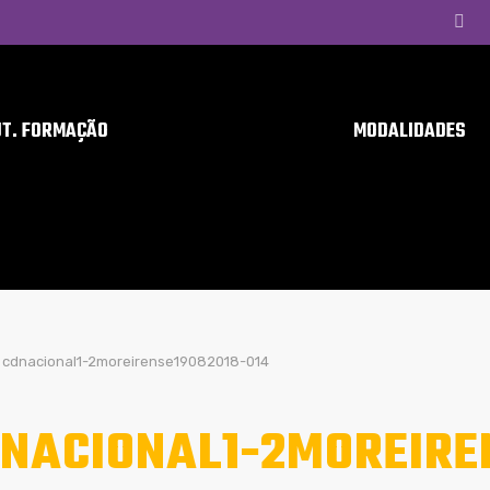
UT. FORMAÇÃO
MODALIDADES
cdnacional1-2moreirense19082018-014
NACIONAL1-2MOREIRE