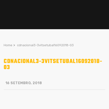
Home
>
cdnacional3-3vitsetubal16092018-03
CDNACIONAL3-3VITSETUBAL16092018-
03
16 SETEMBRO, 2018