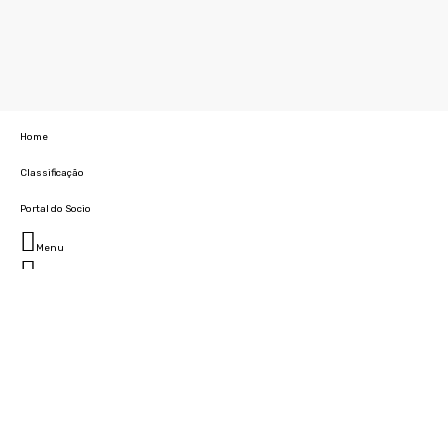
Home
Classificação
Portal do Socio
Menu
Fechar
Home
Clube
História
Marcha
Sede