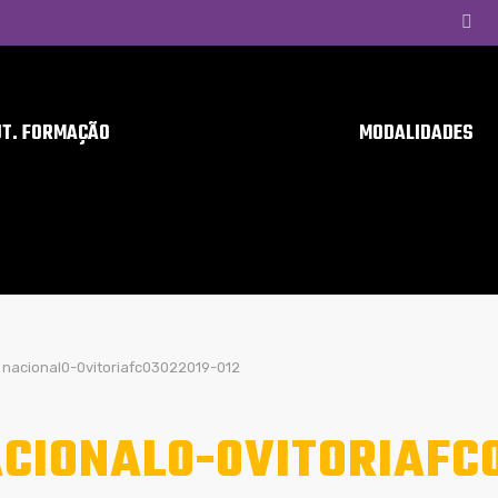
UT. FORMAÇÃO
MODALIDADES
nacional0-0vitoriafc03022019-012
CIONAL0-0VITORIAFC0