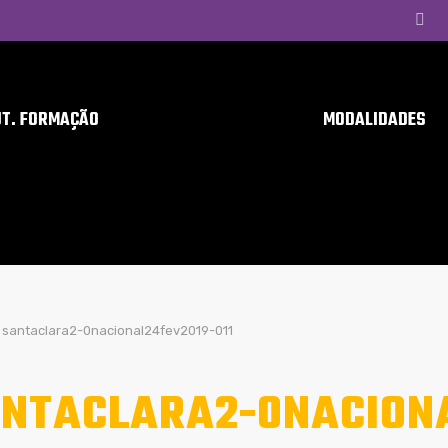
UT. FORMAÇÃO
MODALIDADES
santaclara2-0nacional24fev2019-011
NTACLARA2-0NACIONA