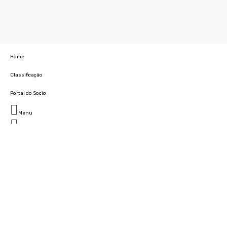
Home
Classificação
Portal do Socio
Menu
Fechar
Home
Clube
História
Marcha
Sede
Instalações