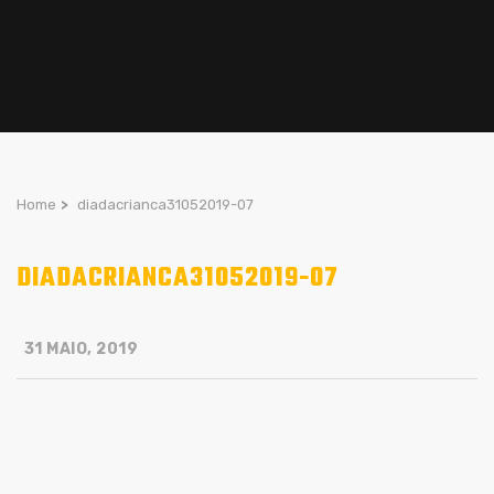
Home
>
diadacrianca31052019-07
DIADACRIANCA31052019-07
31 MAIO, 2019