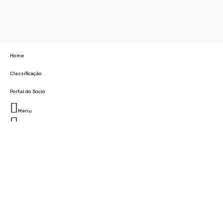
Home
Classificação
Portal do Socio
Menu
Fechar
Home
Clube
História
Marcha
Sede
Instalações