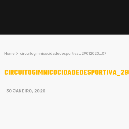
Home
>
circuitogimnicocidadedesportiva_29012020_07
CIRCUITOGIMNICOCIDADEDESPORTIVA_29
30 JANEIRO, 2020