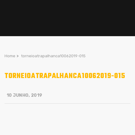
Home
>
torneioatrapalhanca10062019-015
TORNEIOATRAPALHANCA10062019-015
10 JUNHO, 2019