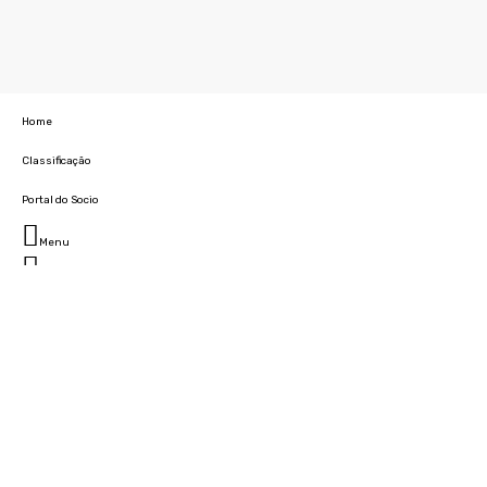
Home
Classificação
Portal do Socio
Menu
Fechar
Home
Clube
História
Marcha
Sede
Instalações