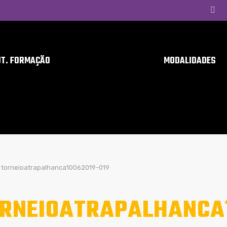
UT. FORMAÇÃO
MODALIDADES
torneioatrapalhanca10062019-019
RNEIOATRAPALHANCA1