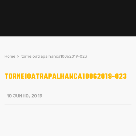
Home
>
torneioatrapalhanca10062019-023
TORNEIOATRAPALHANCA10062019-023
10 JUNHO, 2019