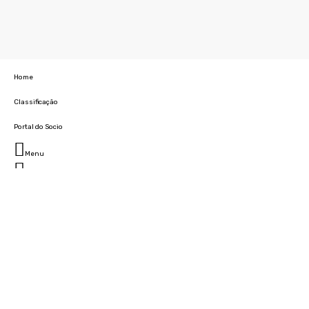
Home
Classificação
Portal do Socio
Menu
Fechar
Home
Clube
História
Marcha
Sede
Instalações