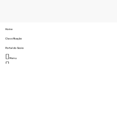
Home
Classificação
Portal do Socio
Menu
Fechar
Home
Clube
História
Marcha
Sede
Instalações