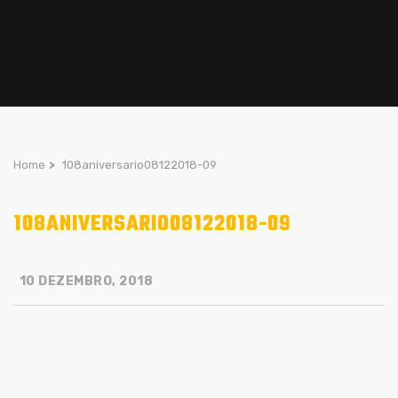
Home
>
108aniversario08122018-09
108ANIVERSARIO08122018-09
10 DEZEMBRO, 2018