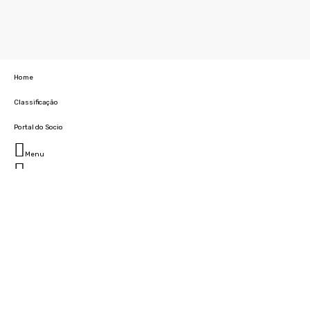
Home
Classificação
Portal do Socio
Menu
Fechar
Home
Clube
História
Marcha
Sede
Instalações