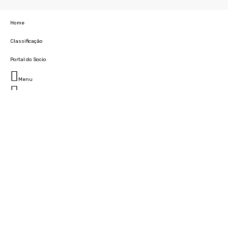
Home
Classificação
Portal do Socio
Menu
Fechar
Home
Clube
História
Marcha
Sede
Instalações
Cidade Desportiva
Estádio da Madeira