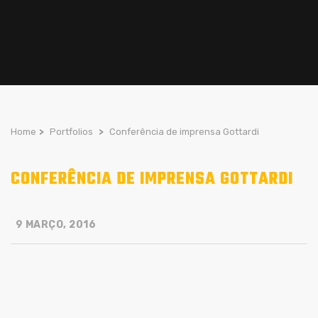
Home
>
Portfolios
>
Conferência de imprensa Gottardi
CONFERÊNCIA DE IMPRENSA GOTTARDI
9 MARÇO, 2016