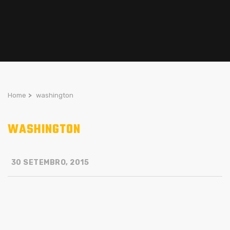
Home
>
washington
WASHINGTON
30 SETEMBRO, 2015