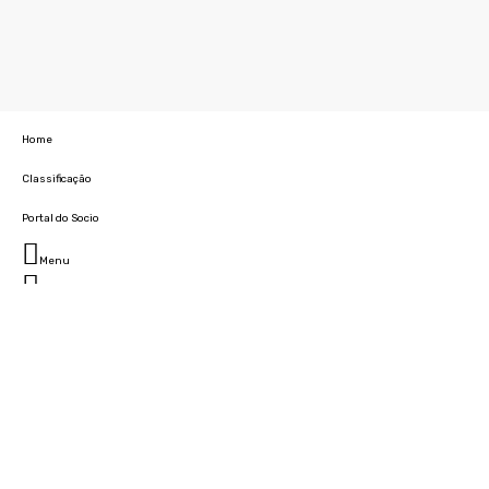
Home
Classificação
Portal do Socio
Menu
Fechar
Home
Clube
História
Marcha
Sede