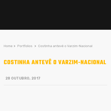
Home
>
Portfolios
>
Costinha antevê o Varzim-Nacional
COSTINHA ANTEVÊ O VARZIM-NACIONAL
28 OUTUBRO, 2017