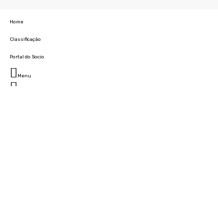
Home
Classificação
Portal do Socio
Menu
Fechar
Home
Clube
História
Marcha
Sede
Instalações
Cidade Desportiva
Estádio da Madeira