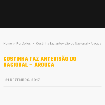
Home
>
Portfolios
>
Costinha faz antevisão do Nacional – Arouca
COSTINHA FAZ ANTEVISÃO DO
NACIONAL – AROUCA
21 DEZEMBRO, 2017