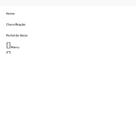
Home
Classificação
Portal do Socio
Menu
Fechar
Home
Clube
História
Marcha
Sede
Instalações
Cidade Desportiva
Estádio da Madeira